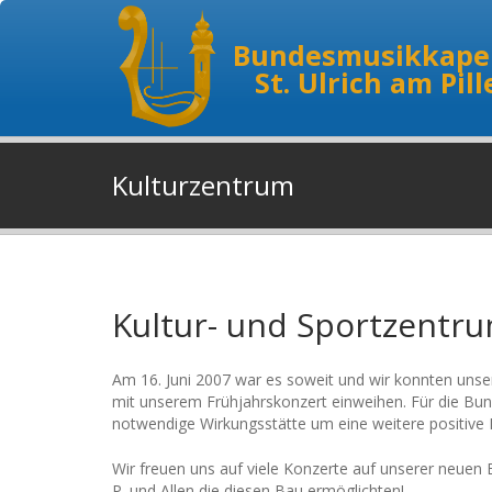
Bundesmusikkapel
St. Ulrich am Pil
Kulturzentrum
Kultur- und Sportzentru
Am 16. Juni 2007 war es soweit und wir konnten unser
mit unserem Frühjahrskonzert einweihen. Für die Bunde
notwendige Wirkungsstätte um eine weitere positive E
Wir freuen uns auf viele Konzerte auf unserer neuen 
P. und Allen die diesen Bau ermöglichten!