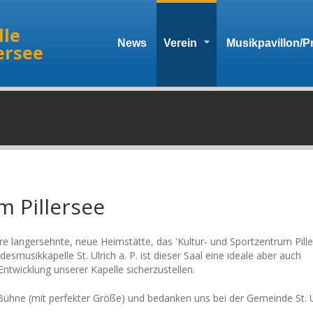
le
News
Verein
Musikpavillon/P
lersee
m Pillersee
e langersehnte, neue Heimstätte, das 'Kultur- und Sportzentrum Pille
smusikkapelle St. Ulrich a. P. ist dieser Saal eine ideale aber auch
ntwicklung unserer Kapelle sicherzustellen.
Bühne (mit perfekter Größe) und bedanken uns bei der Gemeinde St. Ul